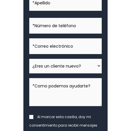
*Número
de
teléfono
*Correo
electrónico
¿Eres
un
cliente
*Como
nuevo?
podemos
ayudarte?
*
Consent
Al marcar esta casilla, doy mi
consentimiento para recibir mensajes