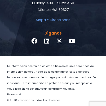
Building 400 – Suite 450
Atlanta, GA 30327
Mapa Y Direcciones
Síganos
La información contenida en este sitio web es sólo para fines de
información general. Nada de lo contenido en este sitio debe
tomarse como asesoramiento legal para ningún caso o situación
individual. Esta información no pretende crear, y su recepción o
visualización no constituye un contrato vinculante.
Licencia #:
© 2026 Reservados todos los derechos.