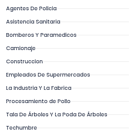
Agentes De Policia
Asistencia Sanitaria
Bomberos Y Paramedicos
Camionaje
Construccion
Empleados De Supermercados
La Industria Y La Fabrica
Procesamiento de Pollo
Tala De Árboles Y La Poda De Árboles
Techumbre