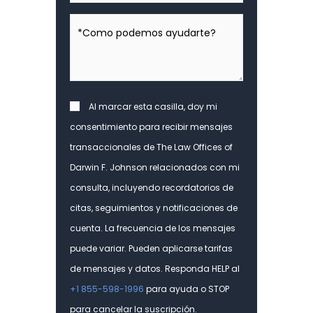
cliente
*Como
nuevo?
podemos
ayudarte?
*
Consent
Al marcar esta casilla, doy mi
consentimiento para recibir mensajes
transaccionales de The Law Offices of
Darwin F. Johnson relacionados con mi
consulta, incluyendo recordatorios de
citas, seguimientos y notificaciones de
cuenta. La frecuencia de los mensajes
puede variar. Pueden aplicarse tarifas
de mensajes y datos. Responda HELP al
+1 855-598-1996
para ayuda o STOP
para cancelar la suscripción.