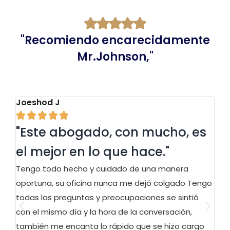
"Recomiendo encarecidamente
Mr.Johnson,"
Joeshod J
De






"Este abogado, con mucho, es
¡
,"
el mejor en lo que hace."
p
 He
Tengo todo hecho y cuidado de una manera
¡S
me
oportuna, su oficina nunca me dejó colgado Tengo
te
r,
todas las preguntas y preocupaciones se sintió
al
con el mismo día y la hora de la conversación,
pr
la
también me encanta lo rápido que se hizo cargo
¡L