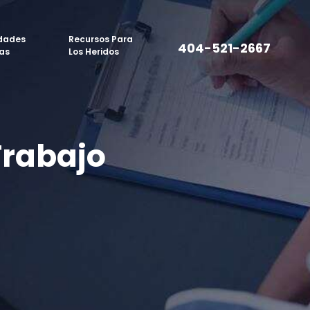
dades
Recursos Para
404-521-2667
as
Los Heridos
Trabajo