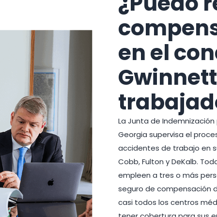
¿Puedo r
compens
en el co
Gwinnet
trabajad
La Junta de Indemnización 
Georgia supervisa el proc
accidentes de trabajo en s
Cobb, Fulton y DeKalb. Tod
empleen a tres o más pers
seguro de compensación de 
casi todos los centros méd
tener cobertura para sus 