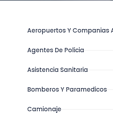
Aeropuertos Y Companias 
Agentes De Policia
Asistencia Sanitaria
Bomberos Y Paramedicos
Camionaje