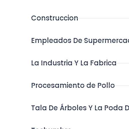
Construccion
Empleados De Supermerca
La Industria Y La Fabrica
Procesamiento de Pollo
Tala De Árboles Y La Poda 