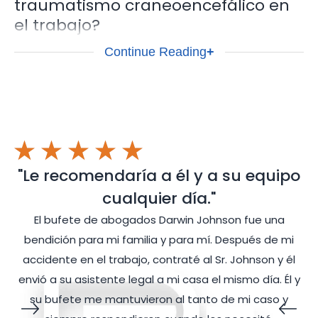
traumatismo craneoencefálico en
el trabajo?
Lesionarse en el trabajo puede ocurrir sin apenas aviso y
Continue Reading
+
alterar el curso de su vida para siempre. En el momento
en que sufres un golpe en la cabeza, puede que te
quedes inconsciente o que sientas que puedes irte
andando. Independientemente de cómo responda su
cuerpo, es vital buscar atención médica de inmediato. La
adrenalina puede enmascarar cualquier síntoma que
pueda sentir inicialmente y retrasar el dolor de su
"Le recomendaría a él y a su equipo
traumatismo craneoencefálico durante horas e incluso
cualquier día."
días.
El bufete de abogados Darwin Johnson fue una
Esta realidad hace que reconocer que te han hecho daño
bendición para mi familia y para mí. Después de mi
sea difícil, y puede que intentes decirte a ti mismo que no
accidente en el trabajo, contraté al Sr. Johnson y él
es nada por lo que debas preocuparte. Comprendemos
envió a su asistente legal a mi casa el mismo día. Él y
su deseo de seguir trabajando y no perder unos ingresos
n
su bufete me mantuvieron al tanto de mi caso y
muy necesarios ni acumular facturas médicas. Pero la