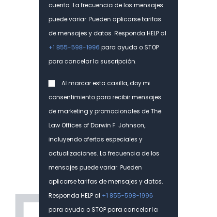
cuenta. La frecuencia de los mensajes
puede variar. Pueden aplicarse tarifas
Hable con un abogado con
de mensajes y datos. Responda HELP al
experiencia en lesiones cerebrales
+1 855-598-1996
para ayuda o STOP
y en la cabeza en el lugar de trabajo
para cancelar la suscripción.
Consent
Si usted está teniendo problemas para obtener la
Al marcar esta casilla, doy mi
aprobación de beneficios de compensación de
consentimiento para recibir mensajes
trabajadores, o el asegurador niega su reclamo, póngase
de marketing y promocionales de The
en contacto con Las Oficinas Legales de Darwin F.
Law Offices of Darwin F. Johnson,
Johnson inmediatamente. La presencia de un abogado
incluyendo ofertas especiales y
puede marcar la diferencia en su caso y ayudarle a
obtener la aprobación que necesita.
actualizaciones. La frecuencia de los
mensajes puede variar. Pueden
Este tipo de trauma y sus consecuencias pueden ser
aplicarse tarifas de mensajes y datos.
aterradores y causar serias dudas sobre su futuro o el de
Responda HELP al
+1 855-598-1996
un ser querido. Desde la alteración de la calidad de vida
para ayuda o STOP para cancelar la
hasta los enormes gastos médicos, este tipo de daños