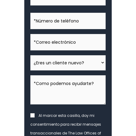
*Número
de
teléfono
*Correo
electrónico
¿Eres
un
cliente
*Como
nuevo?
podemos
ayudarte?
*
Consent
Al marcar esta casilla, doy mi
consentimiento para recibir mensajes
transaccionales de The Law Offices of