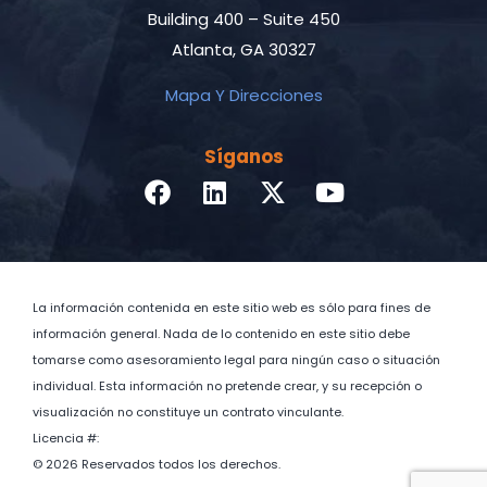
Building 400 – Suite 450
Atlanta, GA 30327
Mapa Y Direcciones
Síganos
La información contenida en este sitio web es sólo para fines de
información general. Nada de lo contenido en este sitio debe
tomarse como asesoramiento legal para ningún caso o situación
individual. Esta información no pretende crear, y su recepción o
visualización no constituye un contrato vinculante.
Licencia #:
© 2026 Reservados todos los derechos.